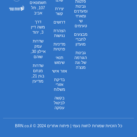
שלנו
פלטות
חשמונאים
גבינות
107, תל
יצירת
ומעדנים
אביב
קשר
ומארזי
שי
דרך
דרושים
טעימים
משה דיין
הצהרת
3, יהוד
מבצעים
נגישות
לחברי
שדרות
מועדון
מדיניות
עמק
פרטיות
איילון 30,
גבינות
שוהם
הגורמה
תנאי
של וגה
שימוש
שדרות
מנצ’ה
מנחם
אזור אישי
בגין 21,
בדיקת
מודיעין
אזורי
משלוח
בקשה
לביטול
עסקה
כל הזכויות שמורות לחוות נעמי | פיתוח אתרים 2024 ©
BRN.co.il