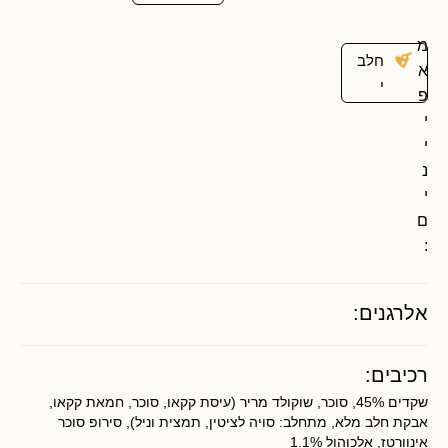
מ
חלב
א
י
פ
י
י
נ
י
ם
:
אלרגנים:
רכיבים:
שקדים 45%, סוכר, שוקולד מריר (עיסת קקאו, סוכר, חמאת קקאו,
אבקת חלב מלא, מתחלב: סויה לציטין, תמצית וניל), סירופ סוכר
אינוורטז, אלכוהול 1.1%