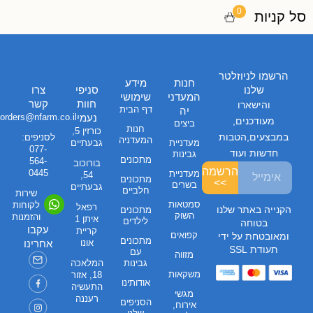
2
1
0
0
סל קניות
הרשמו לניוזלטר
חנות
מידע
שלנו
סניפי
צרו
המעדני
שימושי
חוות
קשר
והישארו
דף הבית
יה
נעמי
orders@nfarm.co.il
מעודכנים,
ביצים
חנות
כורזין 5,
במבצעים,הטבות
לסניפים:
המעדניה
מעדניית
גבעתיים
077-
חדשות ועוד
גבינות
מתכונים
564-
בורוכוב
הרשמה
0445
מעדניית
54,
מתכונים
>>
בשרים
גבעתיים
חלביים
שירות
סמטאות
לקוחות
רפאל
הקנייה באתר שלנו
מתכונים
השוק
והזמנות
איתן 1
לילדים
בטוחה
עקבו
קריית
קפואים
ומאובטחת על ידי
מתכונים
אונו
אחרינו
תעודת SSL
עם
מזווה
גבינות
המלאכה
משקאות
18, אזור
אודותינו
התעשיה
מגשי
רעננה
הסניפים
אירוח,