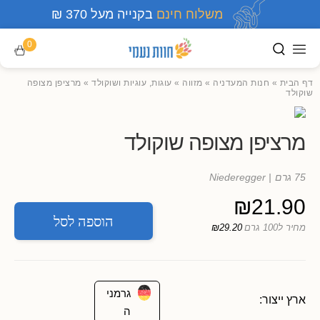
משלוח חינם
בקנייה מעל 370 ₪
0
דף הבית
»
חנות המעדניה
»
מזווה
»
עוגות, עוגיות ושוקולד
»
מרציפן מצופה
שוקולד
מרציפן מצופה שוקולד
75 גרם
| Niederegger
₪
21.90
הוספה לסל
מחיר ל100 גרם
₪29.20
גרמני
ארץ ייצור:
ה