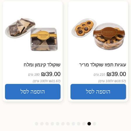
עוגיות תפוז שוקולד מריר
שוקולד קינמון ומלח
₪
39.00
₪
39.00
210 גרם
180 גרם
(₪18.57 /
ל100 גרם)
(₪21.67 /
ל100 גרם)
הוספה לסל
הוספה לסל
1
1
1
9
8
7
6
5
4
3
2
1