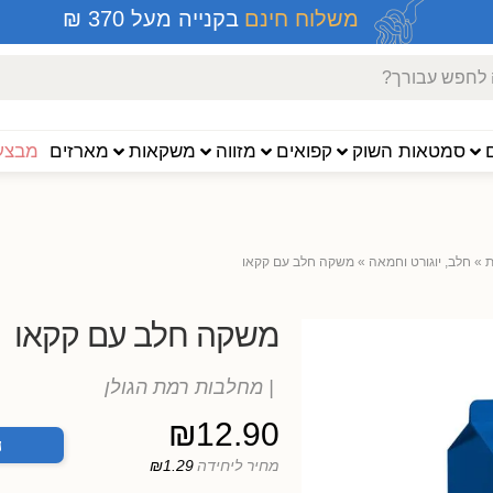
משלוח חינם
בקנייה מעל 370 ₪
סמטאות השוק
קפואים
מזווה
משקאות
מארזים
מבצעי
ת
»
חלב, יוגורט וחמאה
»
משקה חלב עם קקאו
משקה חלב עם קקאו
| מחלבות רמת הגולן
₪
12.90
ה
מחיר ליחידה
₪1.29