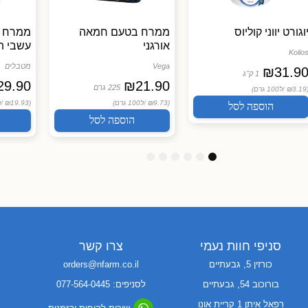
וגורט יווני קוליוס
ממרח בטעם חמאה
ממרח 
אורגני
עשבי תי
Kolio
Vega
מטבלים
₪
31.9
1 ק"ג
29.90
₪
21.90
225 גרם
(₪3.19
ל100 גרם)
(₪9.73 /
ל100 גרם)
(₪19.93 /
ל
הוספה לסל
הוספה לסל
6
5
4
3
2
1
סניפי חוות נעמי
צרו קשר
כורזין 5, גבעתיים
orders@nfarm.co.il
בורוכוב 54, גבעתיים
לסניפים: 077-564-0445
רפאל איתן 1 קריית אונו