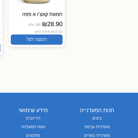
משקה שיבולת שועל
חמאת קאצ’ו א פפה
י
₪
28.90
s
The Bridge
190 גרם
0
₪
15.50
(₪15.21 /
ל100 גרם)
1 ליטר
הוספה לסל
(₪1.55 /
ל100 מ"ל)
 /
הוספה לסל
חנות המעדנייה
מידע שימושי
ביצים
דף הבית
מעדניית גבינות
חנות המעדניה
מעדניית בשרים
מתכונים