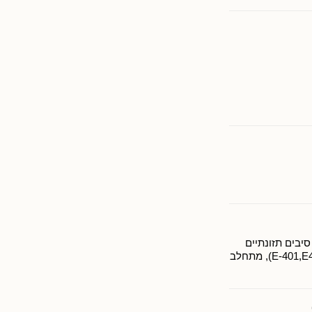
9), סוכר לבן, סיבים תזונתיים
(אינולין), קקאו (0.6%), סידן, מייצבים (E-401,E407), מתחלב