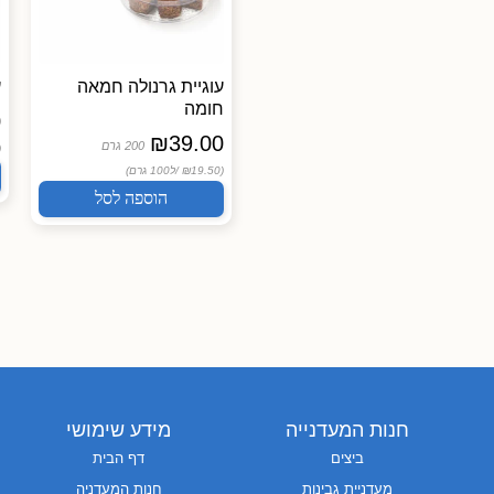
סטרופ ופל הולנדי
עוגיית גרנולה חמאה
ע
חומה
0
Wafel Janssen B.V
₪
39.00
14.50
₪
200 גרם
 /
250 גרם
(₪19.50 /
ל100 גרם)
(₪5.80 /
ל100 גרם)
הוספה לסל
הוספה לסל
חנות המעדנייה
מידע שימושי
ביצים
דף הבית
מעדניית גבינות
חנות המעדניה