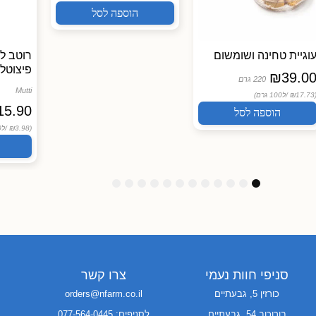
הוספה לסל
וגיית טחינה ושומשום
רוטב ל
פיצוטלו 400 גרם TI
₪
39.0
220 גרם
Mutti
(₪17.73
ל100 גרם)
15.90
הוספה לסל
(₪3.98 /
ל100 גרם)
1
1
1
9
8
7
6
5
4
3
2
1
2
1
0
סניפי חוות נעמי
צרו קשר
כורזין 5, גבעתיים
orders@nfarm.co.il
בורוכוב 54, גבעתיים
לסניפים: 077-564-0445