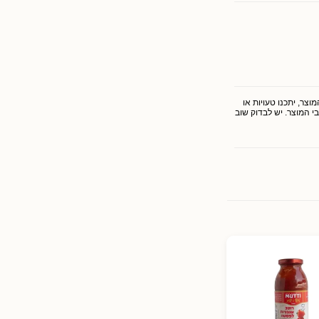
צר, יתכנו טעויות או
י המוצר. יש לבדוק שוב
רוטב לפסטה מעגבניות
דטריני 400 גרם MUTTI