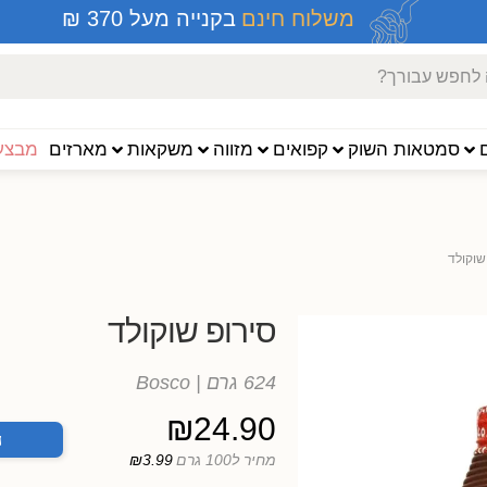
משלוח חינם
בקנייה מעל 370 ₪
סמטאות השוק
קפואים
מזווה
משקאות
מארזים
מבצעי
שוקולד
סירופ שוקולד
624 גרם
| Bosco
₪
24.90
ה
מחיר ל100 גרם
₪3.99