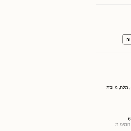
וה
רופ סוכר לבן, מים, קקאו, מייצב (E410), מלח, מווסת
6
חמימות