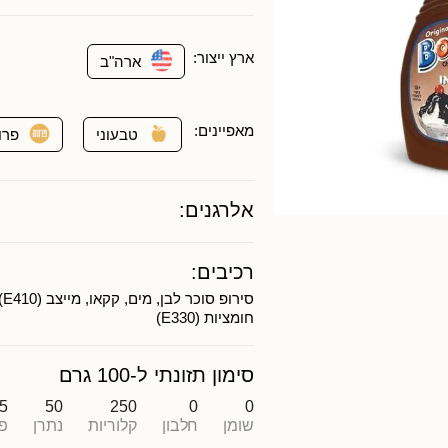
ארץ ייצור:
ארה"ב
מאפיינים:
טבעוני
פרו
אלרגנים:
רכיבים:
סי
חומציות (E330)
סימון תזונתי ל-100 גרם
5
50
250
0
0
שומן
חלבון
קלוריות
נתרן
פ