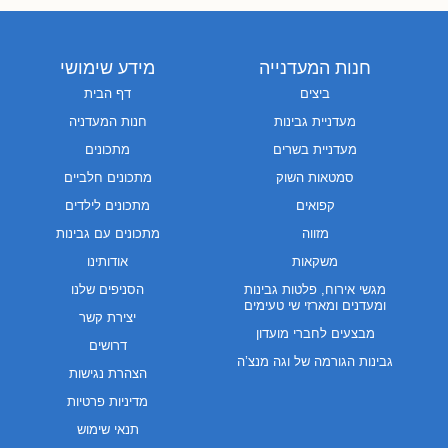
חנות המעדנייה
מידע שימושי
ביצים
דף הבית
מעדניית גבינות
חנות המעדניה
מעדניית בשרים
מתכונים
סמטאות השוק
מתכונים חלביים
קפואים
מתכונים לילדים
מזווה
מתכונים עם גבינות
משקאות
אודותינו
מגשי אירוח, פלטות גבינות
הסניפים שלנו
ומעדנים ומארזי שי טעימים
יצירת קשר
מבצעים לחברי מועדון
דרושים
גבינות הגורמה של וגה מנצ’ה
הצהרת נגישות
מדיניות פרטיות
תנאי שימוש