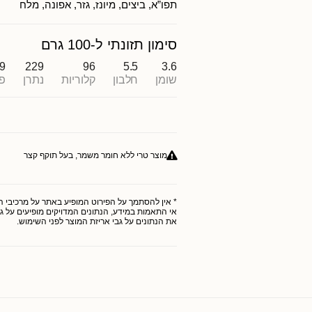
תפו”א, ביצים, מיונז, גזר, אפונה, מלח
סימון תזונתי ל-100 גרם
.9
229
96
5.5
3.6
שומן
חלבון
קלוריות
נתרן
פ
מוצר טרי ללא חומר משמר, בעל תוקף קצר
* אין להסתמך על הפירוט המופיע באתר על מרכיבי המו
אי התאמות במידע, הנתונים המדויקים מופיעים על גב
את הנתונים על גבי אריזת המוצר לפני השימוש.