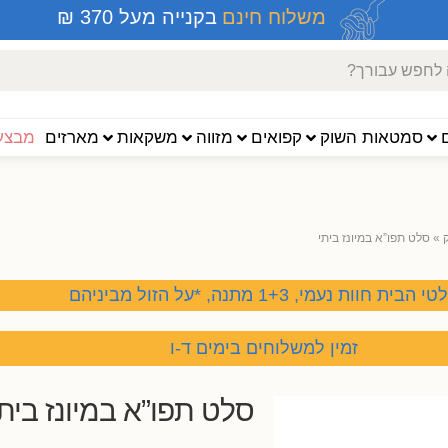
משלוח חינם
בקנייה מעל 370 ₪
סמטאות השוק
קפואים
מזווה
משקאות
מארזים
מבצעי
»
סלט תפו”א במיונז ביתי
 הבית חוות נעמי, 1+3 מתנה, *על הזול מביניהם
זמין למשלוחים בימים ד-ו
סלט תפו”א במיונז ביתי