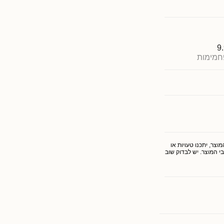
9
חמימות
צר, יתכנו טעויות או
י המוצר. יש לבדוק שוב