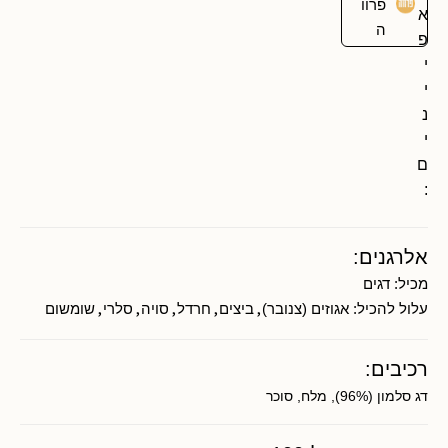
פרוו
א
ה
פ
י
י
נ
י
ם
:
אלרגנים:
מכיל:
דגים
,
,
,
,
,
עלול להכיל:
אגוזים (צנובר)
ביצים
חרדל
סויה
סלרי
שומשום
רכיבים:
דג סלמון (96%), מלח, סוכר