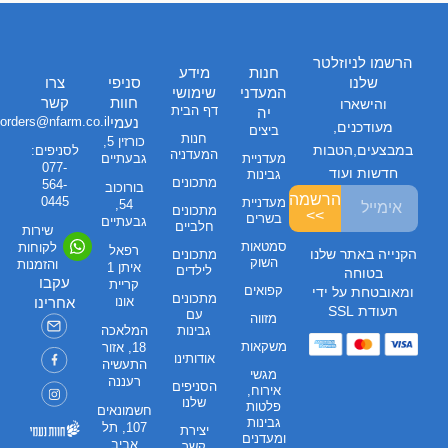
הרשמו לניוזלטר
חנות
מידע
שלנו
סניפי
צרו
המעדני
שימושי
חוות
קשר
והישארו
דף הבית
יה
נעמי
orders@nfarm.co.il
מעודכנים,
ביצים
חנות
כורזין 5,
במבצעים,הטבות
לסניפים:
המעדניה
מעדניית
גבעתיים
077-
חדשות ועוד
גבינות
מתכונים
564-
בורוכוב
הרשמה
0445
מעדניית
54,
מתכונים
>>
בשרים
גבעתיים
חלביים
שירות
סמטאות
לקוחות
רפאל
הקנייה באתר שלנו
מתכונים
השוק
והזמנות
איתן 1
לילדים
בטוחה
עקבו
קריית
קפואים
ומאובטחת על ידי
מתכונים
אונו
אחרינו
תעודת SSL
עם
מזווה
גבינות
המלאכה
משקאות
18, אזור
אודותינו
התעשיה
מגשי
רעננה
הסניפים
אירוח,
שלנו
פלטות
חשמונאים
גבינות
107, תל
יצירת
ומעדנים
אביב
קשר