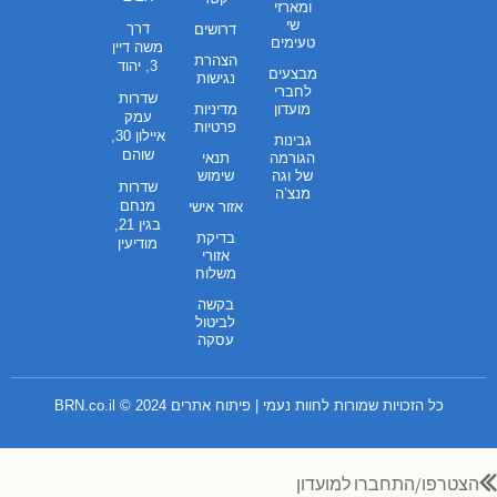
ומארזי
שי
דרך
דרושים
טעימים
משה דיין
הצהרת
3, יהוד
מבצעים
נגישות
לחברי
שדרות
מועדון
מדיניות
עמק
פרטיות
איילון 30,
גבינות
שוהם
הגורמה
תנאי
של וגה
שימוש
שדרות
מנצ’ה
מנחם
אזור אישי
בגין 21,
בדיקת
מודיעין
אזורי
משלוח
בקשה
לביטול
עסקה
כל הזכויות שמורות לחוות נעמי | פיתוח אתרים 2024 ©
BRN.co.il
הצטרפו/התחברו למועדון