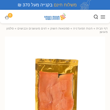
משלוח חינם
בקנייה מעל 370 ₪
0
דף הבית
»
חנות המעדניה
»
סמטאות השוק
»
דגים מעושנים וכבושים
»
סלמון
מעושן