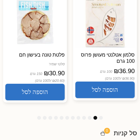
סלמון אטלנטי מעושן פרוס
פלטת טונה בעישון חם
100 גרם
סלטי שמיר
₪
36.90
100 גרם
30.90
₪
150 גרם
(₪36.90 /
ל100 גרם)
(₪20.60 /
ל100 גרם)
הוספה לסל
הוספה לסל
1
1
1
9
8
7
6
5
4
3
2
1
2
1
0
0
סל קניות