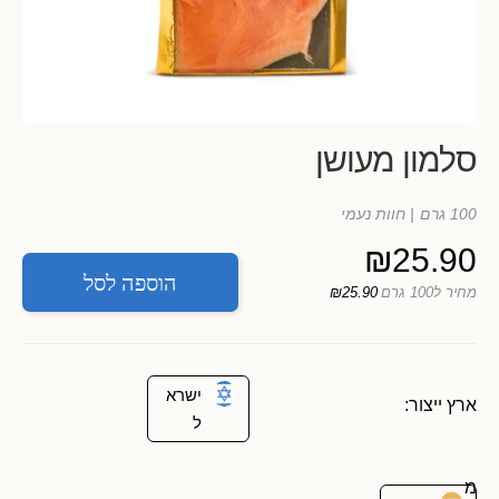
סלמון מעושן
100 גרם
| חוות נעמי
₪
25.90
הוספה לסל
מחיר ל100 גרם
₪25.90
ישרא
ארץ ייצור:
ל
מ