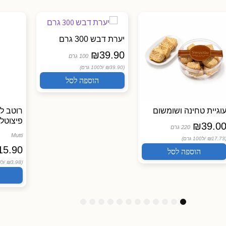
יערת דבש 300 גרם
₪
39.90
100 גרם
(₪39.90 /
ל100 גרם)
הוספה לסל
וגיית טחינה ושומשום
רוטב ל
פיצוטלו 400 גרם TI
₪
39.0
220 גרם
Mutti
(₪17.73
ל100 גרם)
15.90
הוספה לסל
(₪3.98 /
ל100 גרם)
1
1
1
9
8
7
6
5
4
3
2
1
2
1
0