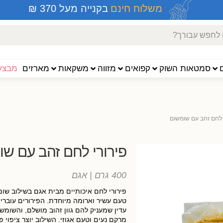
משלוח חינם
בקנייה מעל 370 ₪
סמטאות השוק
קפואים
מזווה
משקאות
מארזים
מבצעי
 לחם זהב עם שומשום
פירורי לחם זהב עם שו
400 גרם
| אגם
פירורי לחם איכותיים מבית אגם בשילוב שומ
טעם עשיר וארומה מיוחדת. הפירורים עוברים
עדין שמעניק להם גוון זהוב מושלם, והשומשו
מרקם נעים וטעם אגוזי. השילוב יוצר ציפוי פ