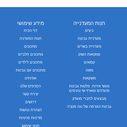
חנות המעדנייה
מידע שימושי
ביצים
דף הבית
מעדניית גבינות
חנות המעדניה
מעדניית בשרים
מתכונים
סמטאות השוק
מתכונים חלביים
קפואים
מתכונים לילדים
מזווה
מתכונים עם גבינות
משקאות
אודותינו
מגשי אירוח, פלטות גבינות
הסניפים שלנו
ומעדנים ומארזי שי טעימים
יצירת קשר
מבצעים לחברי מועדון
דרושים
גבינות הגורמה של וגה מנצ’ה
הצהרת נגישות
מדיניות פרטיות
תנאי שימוש