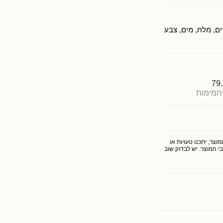
ם, מלח, מים, צבע
79
חמימות
צר, יתכנו טעויות או
י המוצר. יש לבדוק שוב