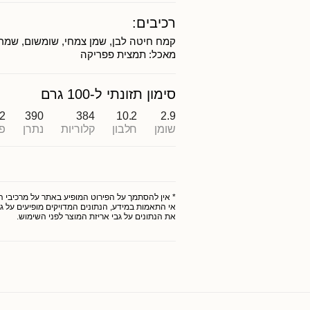
רכיבים:
קמח חיטה לבן, שמן צמחי, שומשום, שמרי
מאכל: תמצית פפריקה
סימון תזונתי ל-100 גרם
.2
390
384
10.2
2.9
שומן
חלבון
קלוריות
נתרן
פ
* אין להסתמך על הפירוט המופיע באתר על מרכיבי המו
אי התאמות במידע, הנתונים המדויקים מופיעים על גב
את הנתונים על גבי אריזת המוצר לפני השימוש.