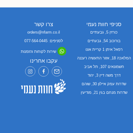
סניפי חוות נעמי
צרו קשר
כורזין 5, גבעתיים
orders@nfarm.co.il
בורוכוב 54, גבעתיים
לסניפים: 077-564-0445
רפאל איתן 1 קריית אונו
שירות לקוחות והזמנות
המלאכה 18, אזור התעשיה רעננה
עקבו אחרינו
חשמונאים 107, תל אביב
דרך משה דיין 3, יהוד
שדרות עמק איילון 30, שוהם
שדרות מנחם בגין 21, מודיעין