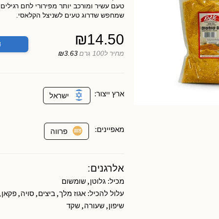
טעם עשיר ומורכב יותר מפירורי לחם רגילים
שמחפש שדרוג טעים לשניצל הקלאסי.
₪
14.50
ה
מחיר ל100 גרם
₪3.63
ארץ ייצור:
ישראל
מאפיינים:
פרווה
אלרגנים:
,
מכיל:
גלוטן
שומשום
,
,
,
,
עלול להכיל:
אגוז מלך
ביצים
סויה
פקאן
,
,
שיפון
שעורה
שקד