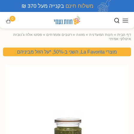
משלוח חינם
בקנייה מעל 370 ₪
0
דף הבית
»
חנות המעדניה
»
מזווה
»
רטבים וממרחים
»
פסטו אלה ג’נובזה
איטלקי אמיתי
מוצרי La Favorita, השני ב-50%, *על הזול מביניהם