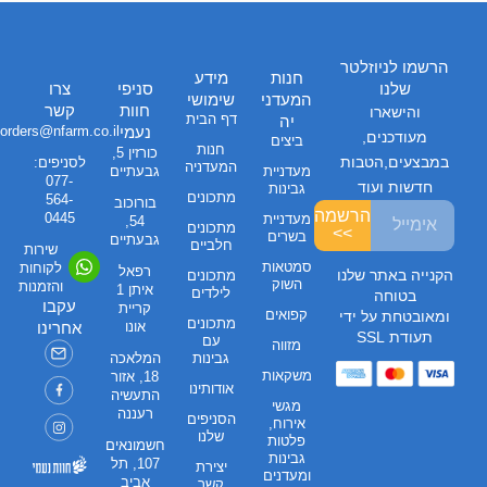
הרשמו לניוזלטר
חנות
מידע
שלנו
סניפי
צרו
המעדני
שימושי
חוות
קשר
והישארו
דף הבית
יה
נעמי
orders@nfarm.co.il
מעודכנים,
ביצים
חנות
כורזין 5,
במבצעים,הטבות
לסניפים:
המעדניה
מעדניית
גבעתיים
077-
חדשות ועוד
גבינות
מתכונים
564-
בורוכוב
הרשמה
0445
מעדניית
54,
מתכונים
>>
בשרים
גבעתיים
חלביים
שירות
סמטאות
לקוחות
רפאל
הקנייה באתר שלנו
מתכונים
השוק
והזמנות
איתן 1
לילדים
בטוחה
עקבו
קריית
קפואים
ומאובטחת על ידי
מתכונים
אונו
אחרינו
תעודת SSL
עם
מזווה
גבינות
המלאכה
משקאות
18, אזור
אודותינו
התעשיה
מגשי
רעננה
הסניפים
אירוח,
שלנו
פלטות
חשמונאים
גבינות
107, תל
יצירת
ומעדנים
אביב
קשר