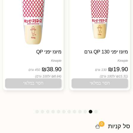
מיונז יפני QP 130 גרם
מיונז יפני QP
Kewpie
Kewpie
₪
38.90
₪
19.90
130 גרם
450 גרם
(₪15.31 /
ל100 גרם)
(₪8.64 /
ל100 גרם)
חסר במלאי
חסר במלאי
1
1
1
9
8
7
6
5
4
3
2
1
2
1
0
0
סל קניות