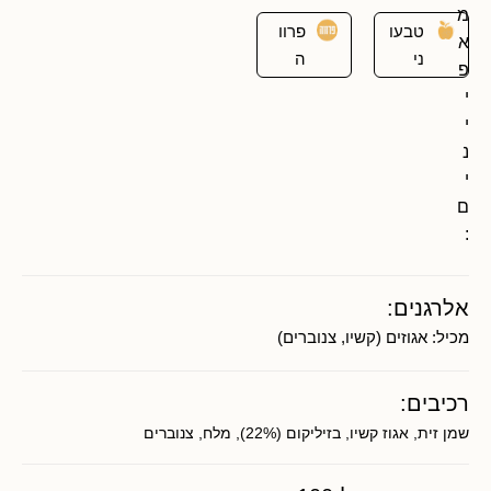
מ
טבעו
פרוו
א
ני
ה
פ
י
י
נ
י
ם
:
אלרגנים:
מכיל:
אגוזים (קשיו, צנוברים)
רכיבים:
שמן זית, אגוז קשיו, בזיליקום (22%), מלח, צנוברים