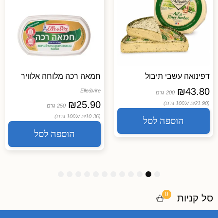
דפינואה עשבי תיבול
חמאה רכה מלוחה אלוויר
₪
43.80
Elle&vire
200 גרם
₪
25.90
(₪21.90 /
ל100 גרם)
250 גרם
(₪10.36 /
ל100 גרם)
הוספה לסל
הוספה לסל
1
1
1
9
8
7
6
5
4
3
2
1
2
1
0
0
סל קניות