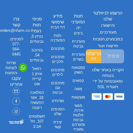
הרשמו לניוזלטר
חנות
מידע
שלנו
סניפי
צרו
המעדני
שימושי
חוות
קשר
והישארו
דף הבית
יה
נעמי
orders@nfarm.co.il
מעודכנים,
ביצים
חנות
כורזין 5,
במבצעים,הטבות
לסניפים:
המעדניה
מעדניית
גבעתיים
077-
חדשות ועוד
גבינות
מתכונים
564-
בורוכוב
הרשמה
0445
מעדניית
54,
מתכונים
>>
בשרים
גבעתיים
חלביים
שירות
סמטאות
לקוחות
רפאל
הקנייה באתר שלנו
מתכונים
השוק
והזמנות
איתן 1
לילדים
בטוחה
עקבו
קריית
קפואים
ומאובטחת על ידי
מתכונים
אונו
אחרינו
תעודת SSL
עם
מזווה
גבינות
המלאכה
משקאות
18, אזור
אודותינו
התעשיה
מגשי
רעננה
הסניפים
אירוח,
שלנו
פלטות
חשמונאים
גבינות
107, תל
יצירת
ומעדנים
אביב
קשר
ומארזי