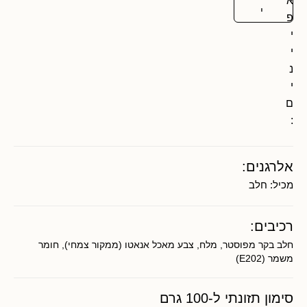
א
י
פ
י
י
נ
י
ם
:
אלרגנים:
מכיל:
חלב
רכיבים:
חלב בקר מפוסטר, מלח, צבע מאכל אנאטו (ממקור צמחי), חומר
משמר (E202)
סימון תזונתי ל-100 גרם