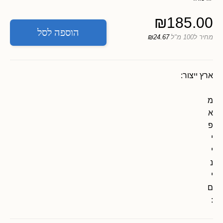
₪
185.00
הוספה לסל
מחיר ל100 מ"ל
₪24.67
ארץ ייצור:
מ
א
פ
י
י
נ
י
ם
: