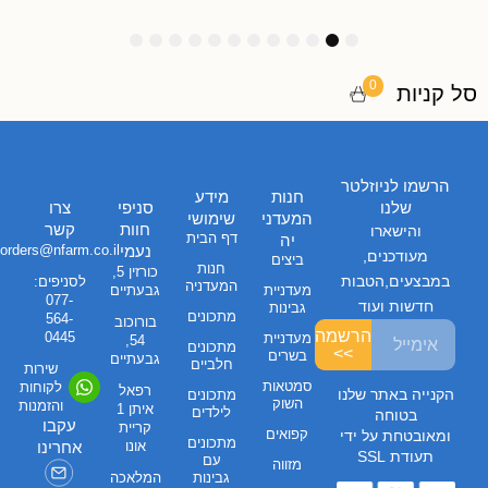
1
1
1
9
8
7
6
5
4
3
2
1
2
1
0
0
סל קניות
הרשמו לניוזלטר
חנות
מידע
שלנו
סניפי
צרו
המעדני
שימושי
חוות
קשר
והישארו
דף הבית
יה
נעמי
orders@nfarm.co.il
מעודכנים,
ביצים
חנות
כורזין 5,
במבצעים,הטבות
לסניפים:
המעדניה
מעדניית
גבעתיים
077-
חדשות ועוד
גבינות
מתכונים
564-
בורוכוב
הרשמה
0445
מעדניית
54,
מתכונים
>>
בשרים
גבעתיים
חלביים
שירות
סמטאות
לקוחות
רפאל
הקנייה באתר שלנו
מתכונים
השוק
והזמנות
איתן 1
לילדים
בטוחה
עקבו
קריית
קפואים
ומאובטחת על ידי
מתכונים
אונו
אחרינו
תעודת SSL
עם
מזווה
גבינות
המלאכה