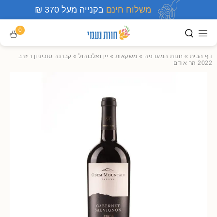
משלוח חינם
בקנייה מעל 370 ₪
0
דף הבית
»
חנות המעדניה
»
משקאות
»
יין ואלכוהול
»
קברנה סוביניון ריזרב
2022 הר אודם