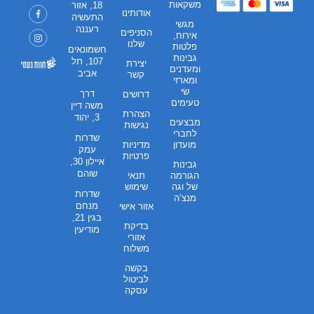
משקאות
18, אזור
אודותינו
התעשיה
מגשי
רעננה
הסניפים
אירוח,
שלנו
פלטות
חשמונאים
גבינות
107, תל
יצירת
ומעדנים
אביב
קשר
ומארזי
שי
דרך
דרושים
טעימים
משה דיין
הצהרת
3, יהוד
מבצעים
נגישות
לחברי
שדרות
מועדון
מדיניות
עמק
פרטיות
איילון 30,
גבינות
שוהם
הגורמה
תנאי
של וגה
שימוש
שדרות
מנצ’ה
מנחם
אזור אישי
בגין 21,
בדיקת
מודיעין
אזורי
משלוח
בקשה
לביטול
עסקה