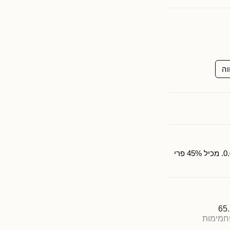
וה
תפוחים 67%, סוכר, מיץ לימון, קינמון 0.002. מכיל 45% פרי
65
חמימות