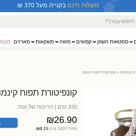
משלוח חינם
בקנייה מעל 370 ₪
סמטאות השוק
קפואים
מזווה
משקאות
מארזים
מבצעי
ם מתוקים
»
קונפיטורת תפוח קינמון
קונפיטורת תפוח קינמון
330 גרם
| הריבות של ענת
₪
26.90
ה
מחיר ל100 גרם
₪8.15