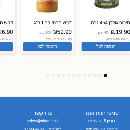
ירופ גולדן 454 גרם
דבש פרחי בר 1 ק”ג
דבש תלתן 0
26.90
₪
59.90
₪
19.9
454 גרם
100 גרם
(₪4.38
ל100 גרם)
(₪59.90 /
ל100 גרם)
(₪26.90 /
ל
הוספה לסל
הוספה לסל
1
1
1
9
8
7
6
5
4
3
2
1
2
1
0
סניפי חוות נעמי
צרו קשר
כורזין 5, גבעתיים
orders@nfarm.co.il
בורוכוב 54, גבעתיים
לסניפים: 077-564-0445