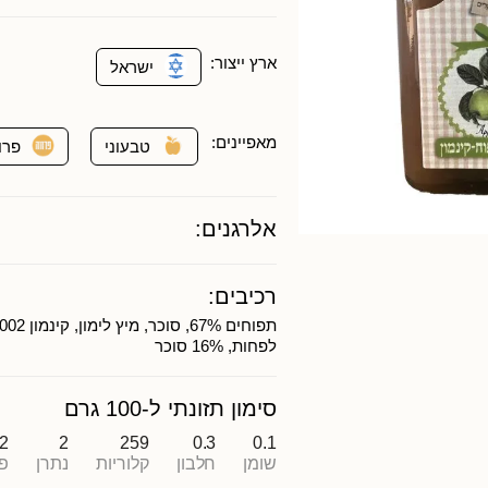
ארץ ייצור:
ישראל
מאפיינים:
טבעוני
פרו
אלרגנים:
רכיבים:
לפחות, 16% סוכר
סימון תזונתי ל-100 גרם
.2
2
259
0.3
0.1
שומן
חלבון
קלוריות
נתרן
פ