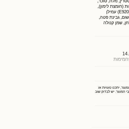
רין, מלח, סוכר,
 מווסת חומציות (חומצת לימון),
חומר משמר (202), חומר לטיפול בקמח, (E920) עמילן
ן זית, שום, גבינת פטה,
ן, שמן קנולה
14
חמימות
צר, יתכנו טעויות או
י המוצר. יש לבדוק שוב