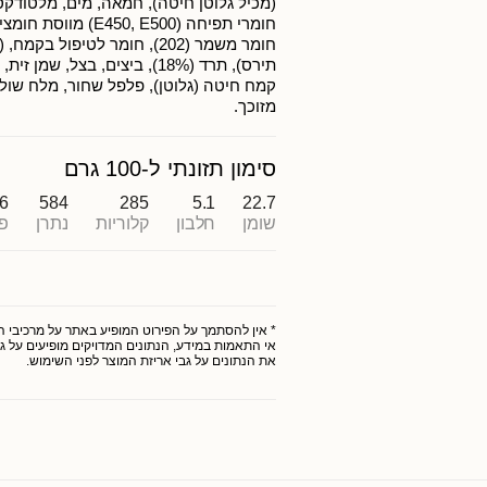
(מכיל גלוטן חיטה), חמאה, מים, מלטודקסט
חומרי תפיחה (E450, E500)
תירס), תרד (18%), ביצים, בצל, שמ
קמח חיטה (גלוטן), פלפל שחור, מלח שולח
מזוכך.
סימון תזונתי ל-100 גרם
.6
584
285
5.1
22.7
שומן
חלבון
קלוריות
נתרן
פ
* אין להסתמך על הפירוט המופיע באתר על מרכיבי המו
אי התאמות במידע, הנתונים המדויקים מופיעים על גב
את הנתונים על גבי אריזת המוצר לפני השימוש.