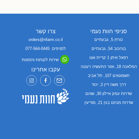
2
1
0
סניפי חוות נעמי
צרו קשר
כורזין 5, גבעתיים
orders@nfarm.co.il
בורוכוב 54, גבעתיים
לסניפים: 077-564-0445
רפאל איתן 1 קריית אונו
שירות לקוחות והזמנות
המלאכה 18, אזור התעשיה רעננה
עקבו אחרינו
חשמונאים 107, תל אביב
דרך משה דיין 3, יהוד
שדרות עמק איילון 30, שוהם
שדרות מנחם בגין 21, מודיעין