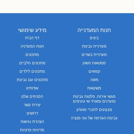
חנות המעדנייה
מידע שימושי
ביצים
דף הבית
מעדניית גבינות
חנות המעדניה
מעדניית בשרים
מתכונים
סמטאות השוק
מתכונים חלביים
קפואים
מתכונים לילדים
מזווה
מתכונים עם גבינות
משקאות
אודותינו
מגשי אירוח, פלטות גבינות
הסניפים שלנו
ומעדנים ומארזי שי טעימים
יצירת קשר
מבצעים לחברי מועדון
דרושים
גבינות הגורמה של וגה מנצ’ה
הצהרת נגישות
מדיניות פרטיות