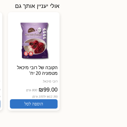
אולי יעניין אותך גם
מאפינס כוסמת סילאן
הקובה של רובי מיכאל
ה
בננה ובטטה
מטפוניה 20 יח’
ס
מונבטים
רובי מיכאל
ר
0
₪
99.00
₪
29.90
330 גרם
800 גרם
(₪9.06 /
ל100 גרם)
(₪12.38 /
ל100 גרם)
 /
הוספה לסל
הוספה לסל