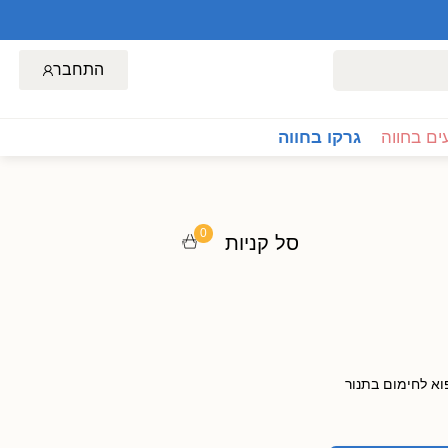
התחבר
ם בחווה
גרקו בחווה
0
סל קניות
2 ס”מ, נמכר קפוא לחימום בתנור