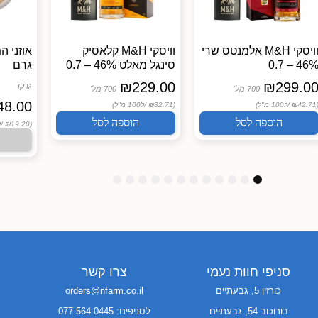
וויסקי M&H אלמנטס שרי
וויסקי M&H קלאסיק
46% – 0.
סינגל מאלט 46% – 0.7
גרם
₪
229.00
₪
299.0
גרקו
700 מל'
700 מל'
48.00
(₪42.71
ל100 מ"ל)
(₪32.71 /
ל100 מ"ל)
הוספה לסל
הוספה לסל
(₪19.20 /
ל
1
1
1
9
8
7
6
5
4
3
2
1
2
1
0
סניפי חוות נעמי
צרו קשר
כורזין 5, גבעתיים
orders@nfarm.co.il
בורוכוב 54, גבעתיים
לסניפים: 077-564-0445