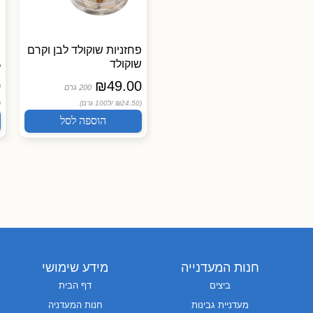
יוגורט של פעם 3% שומן
פחזניות שוקולד לבן וקרם
שוקולד
7
מחלבת רמת הגולן
0
₪
49.00
14.50
₪
200 גרם
400 גרם
(₪24.50 /
ל100 גרם)
 /
(₪3.63 /
ל100 גרם)
הוספה לסל
הוספה לסל
חנות המעדנייה
מידע שימושי
ביצים
דף הבית
מעדניית גבינות
חנות המעדניה