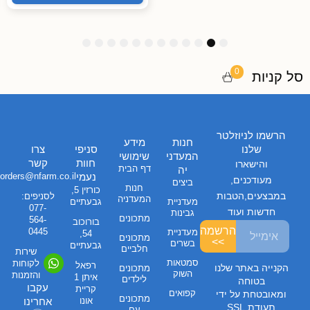
1
1
1
9
8
7
6
5
4
3
2
1
2
1
0
0
סל קניות
הרשמו לניוזלטר
חנות
מידע
שלנו
סניפי
צרו
המעדני
שימושי
חוות
קשר
והישארו
דף הבית
יה
נעמי
orders@nfarm.co.il
מעודכנים,
ביצים
חנות
כורזין 5,
במבצעים,הטבות
לסניפים:
המעדניה
מעדניית
גבעתיים
077-
חדשות ועוד
גבינות
מתכונים
564-
בורוכוב
הרשמה
0445
מעדניית
54,
מתכונים
>>
בשרים
גבעתיים
חלביים
שירות
סמטאות
לקוחות
רפאל
הקנייה באתר שלנו
מתכונים
השוק
והזמנות
איתן 1
לילדים
בטוחה
עקבו
קריית
קפואים
ומאובטחת על ידי
מתכונים
אונו
אחרינו
תעודת SSL
עם