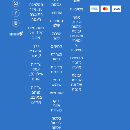
מזווה
גבינות
המלאכה
משקאות
18, אזור
אודותינו
התעשיה
מגשי
רעננה
הסניפים
אירוח,
שלנו
פלטות
חשמונאים
גבינות
107, תל
יצירת
ומעדנים
אביב
קשר
ומארזי
שי
דרך
דרושים
טעימים
משה דיין
הצהרת
3, יהוד
מבצעים
נגישות
לחברי
שדרות
מועדון
מדיניות
עמק
פרטיות
איילון 30,
גבינות
שוהם
הגורמה
תנאי
של וגה
שימוש
שדרות
מנצ’ה
מנחם
אזור אישי
בגין 21,
בדיקת
מודיעין
אזורי
משלוח
בקשה
לביטול
עסקה