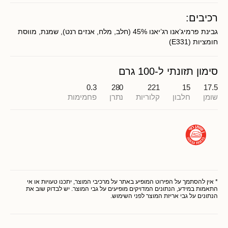
רכיבים:
גבינת פרמיג’אנו רג’יאנו 45% (חלב, מלח, אנזים רנט), שמנת, מווסת
חומציות (E331)
סימון תזונתי ל-100 גרם
0.3
280
221
15
17.5
שומן
חלבון
קלוריות
נתרן
פחמימות
* אין להסתמך על הפירוט המופיע באתר על מרכיבי המוצר, יתכנו טעויות או אי
התאמות במידע, הנתונים המדויקים מופיעים על גבי המוצר. יש לבדוק שוב את
הנתונים על גבי אריזת המוצר לפני השימוש.