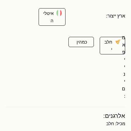
איטלי
ארץ ייצור:
ה
מ
חלב
כמהין
א
י
פ
י
י
נ
י
ם
:
אלרגנים:
מכיל:
חלב