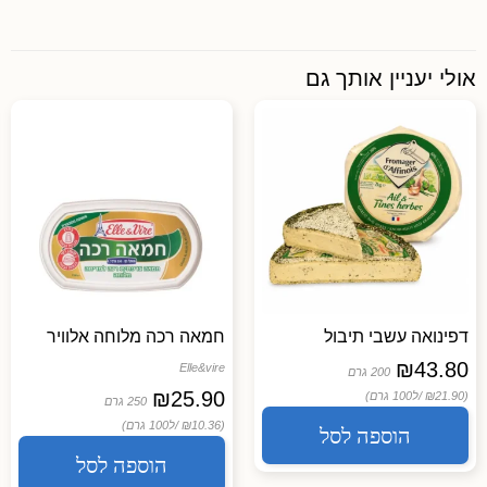
אולי יעניין אותך גם
דפינואה עשבי תיבול
חמאה רכה מלוחה אלוויר
₪
43.80
Elle&vire
200 גרם
₪
25.90
(₪21.90 /
ל100 גרם)
250 גרם
(₪10.36 /
ל100 גרם)
הוספה לסל
הוספה לסל