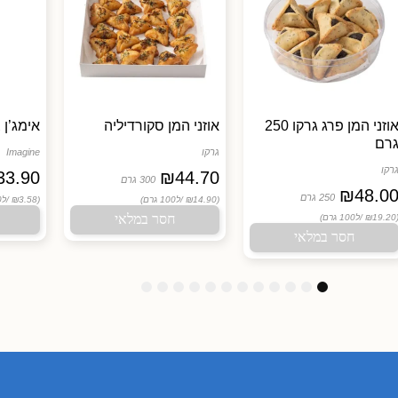
אוזני המן פרג גרקו 250
אוזני המן סקורדיליה
אימג’ן 
רם
גרקו
Imagine
רקו
33.90
₪
44.70
300 גרם
₪
48.0
250 גרם
(₪14.90 /
ל100 גרם)
(₪3.58 /
ל100 גרם)
חסר במלאי
(₪19.20
ל100 גרם)
חסר במלאי
1
1
1
9
8
7
6
5
4
3
2
1
2
1
0