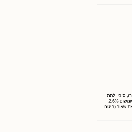
ס, אורז, סובין לתת
שעורה (מכיל גלוטן)), שמן חמניות, זרעי שומשום 2.6%,
לחן, מחמצת שאור (חיטה