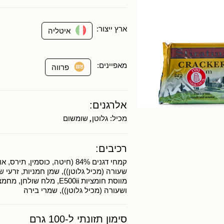
ארץ ייצור:
איטליה
מאפיינים:
פרווה
אלרגנים:
,
מכיל:
גלוטן
שומשום
רכיבים:
קמחי דגנים 84% (חיטה, כוסמין, תיר
מווסת חומציות E500ii, מלח שו
ושעורה (מכיל גלוטן)), שמרי בירה
סימון תזונתי ל-100 גרם