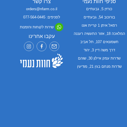
סניפי חוות נעמי
צרו קשר
כורזין 5, גבעתיים
orders@nfarm.co.il
בורוכוב 54, גבעתיים
לסניפים: 077-564-0445
רפאל איתן 1 קריית אונו
שירות לקוחות והזמנות
המלאכה 18, אזור התעשיה רעננה
עקבו אחרינו
חשמונאים 107, תל אביב
דרך משה דיין 3, יהוד
שדרות עמק איילון 30, שוהם
שדרות מנחם בגין 21, מודיעין