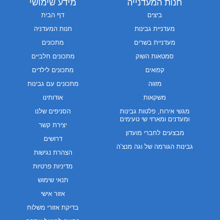
חנות המעדנייה
מידע שימושי
ביצים
דף הבית
מעדניית גבינות
חנות המעדניה
מעדניית בשרים
מתכונים
סמטאות השוק
מתכונים חלביים
קפואים
מתכונים לילדים
מזווה
מתכונים עם גבינות
משקאות
אודותינו
מגשי אירוח, פלטות גבינות
הסניפים שלנו
ומעדנים ומארזי שי טעימים
יצירת קשר
מבצעים לחברי מועדון
דרושים
גבינות הגורמה של וגה מנצ’ה
הצהרת נגישות
מדיניות פרטיות
תנאי שימוש
אזור אישי
בדיקת אזורי משלוח