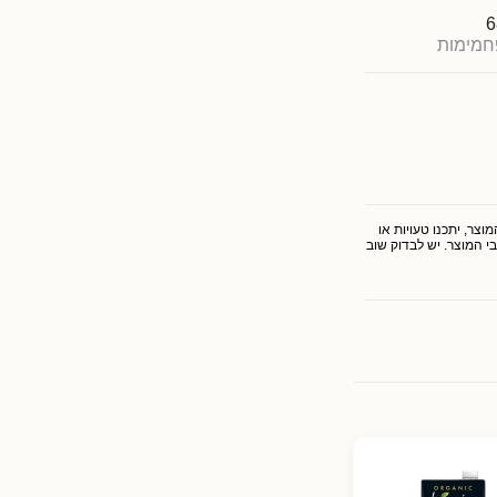
6
חמימות
צר, יתכנו טעויות או
י המוצר. יש לבדוק שוב