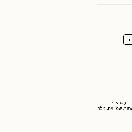
וה
ן), גרעיני
חור, שמן זית, מלח