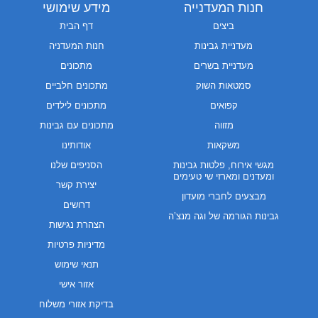
חנות המעדנייה
מידע שימושי
ביצים
דף הבית
מעדניית גבינות
חנות המעדניה
מעדניית בשרים
מתכונים
סמטאות השוק
מתכונים חלביים
קפואים
מתכונים לילדים
מזווה
מתכונים עם גבינות
משקאות
אודותינו
מגשי אירוח, פלטות גבינות
הסניפים שלנו
ומעדנים ומארזי שי טעימים
יצירת קשר
מבצעים לחברי מועדון
דרושים
גבינות הגורמה של וגה מנצ’ה
הצהרת נגישות
מדיניות פרטיות
תנאי שימוש
אזור אישי
בדיקת אזורי משלוח