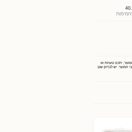
40
חמימות
צר, יתכנו טעויות או
י המוצר. יש לבדוק שוב
*על הזול 