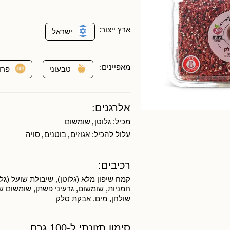
ארץ ייצור:
ישראל
מאפיינים:
טבעוני
פרו
אלרגנים:
,
מכיל:
גלוטן
שומשום
,
,
עלול להכיל:
אגוזים
בוטנים
סויה
רכיבים:
קמח שיפון מלא (גלוטן), שיבולת שועל (גלוט
חמניות, שומשום, גרעיני פשתן, שומשום ש
שולחן, מים, אבקת סלק
סימון תזונתי ל-100 גרם