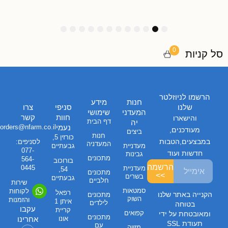
1
1
1
9
8
7
6
5
4
3
2
1
2
1
0
0
סל קניות
הרשמו לניוזלטר
חנות
מידע
שלנו
סניפי
צרו
המעדני
שימושי
חוות
קשר
והישארו
דף הבית
יה
נעמי
orders@nfarm.co.il
מעודכנים,
ביצים
חנות
כורזין 5,
במבצעים,הטבות
לסניפים:
המעדניה
מעדניית
גבעתיים
077-
חדשות ועוד
גבינות
מתכונים
564-
בורוכוב
הרשמה
0445
מעדניית
54,
מתכונים
>>
בשרים
גבעתיים
חלביים
שירות
סמטאות
לקוחות
רפאל
הקנייה באתר שלנו
מתכונים
השוק
והזמנות
איתן 1
לילדים
בטוחה
עקבו
קריית
קפואים
ומאובטחת על ידי
מתכונים
אונו
אחרינו
תעודת SSL
עם
מזווה