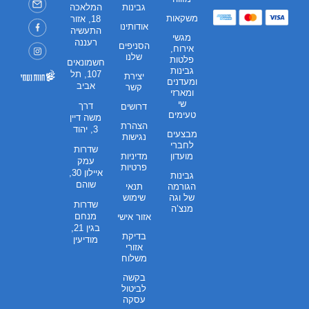
גבינות
המלאכה
משקאות
18, אזור
אודותינו
התעשיה
מגשי
רעננה
הסניפים
אירוח,
שלנו
פלטות
חשמונאים
גבינות
107, תל
יצירת
ומעדנים
אביב
קשר
ומארזי
שי
דרך
דרושים
טעימים
משה דיין
הצהרת
3, יהוד
מבצעים
נגישות
לחברי
שדרות
מועדון
מדיניות
עמק
פרטיות
איילון 30,
גבינות
שוהם
הגורמה
תנאי
של וגה
שימוש
שדרות
מנצ’ה
מנחם
אזור אישי
בגין 21,
בדיקת
מודיעין
אזורי
משלוח
בקשה
לביטול
עסקה