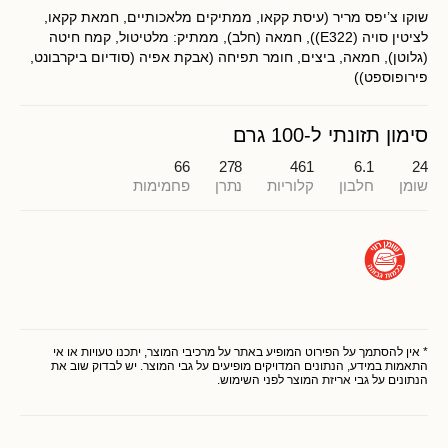
שוקו צ’יפס מריר (עיסת קקאו, ממתיקים מלאכותיים, חמאת קקאו,
לציטין סויה (E322)), חמאה (חלב), ממתיק: מלטיטול, קמח חיטה
(גלוטן), חמאה, ביצים, חומר תפיחה (אבקת אפיה (סודיום ביקרבונט,
פירופוספט))
סימון תזונתי ל-100 גרם
66
278
461
6.1
24
שומן
חלבון
קלוריות
נתרן
פחמימות
* אין להסתמך על הפירוט המופיע באתר על מרכיבי המוצר, יתכנו טעויות או אי
התאמות במידע, הנתונים המדויקים מופיעים על גבי המוצר. יש לבדוק שוב את
הנתונים על גבי אריזת המוצר לפני השימוש.