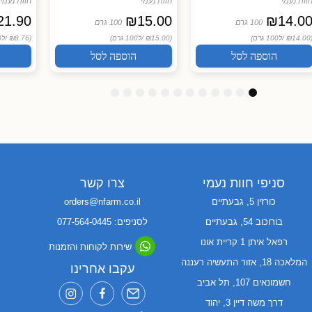
וות נעמי
חוות נעמי
חוות נעמי
21.90
₪
15.00
₪
14.0
100 גרם
100 גרם
(₪14.00
ל100 גרם)
(₪15.00 /
ל100 גרם)
(₪8.76 /
ל100 גרם)
הוספה לסל
הוספה לסל
1
1
1
9
8
7
6
5
4
3
2
1
2
1
0
סניפי חוות נעמי
צרו קשר
כורזין 5, גבעתיים
orders@nfarm.co.il
בורוכוב 54, גבעתיים
לסניפים: 077-564-0445
רפאל איתן 1 קריית אונו
שירות לקוחות והזמנות
המלאכה 18, אזור התעשיה רעננה
עקבו אחרינו
חשמונאים 107, תל אביב
דרך משה דיין 3, יהוד