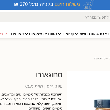
משלוח חינם
בקנייה מעל 370 ₪
סמטאות השוק
קפואים
מזווה
משקאות
מארזים
מבצעי
»
סחוגאנרו
סחוגאנרו
190 גרם
| חוות נעמי
תערובת מנצחת של טעמים עזים ומרעננים: פ
שמן זית איכותי, פלפל הבנרו חריף, נענע רעננ
חמצמץ ושום קלוי. סחוגאנרו הוא הרוטב המו
טעמים חזקים ומיוחדים.