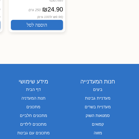
חוות נעמי
חוות נעמי
ח
0
₪
24.90
₪
39.90
250 גרם
(₪7.98 /
ליחידה)
(₪9.96 /
ל100 גרם)
 /
הוספה לסל
הוספה לסל
חנות המעדנייה
מידע שימושי
ביצים
דף הבית
מעדניית גבינות
חנות המעדניה
מעדניית בשרים
מתכונים
סמטאות השוק
מתכונים חלביים
קפואים
מתכונים לילדים
מזווה
מתכונים עם גבינות