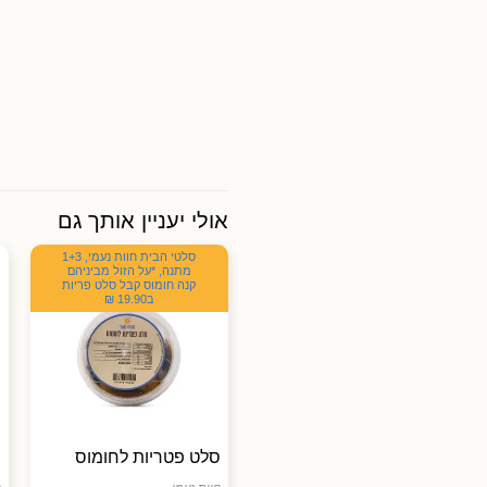
אולי יעניין אותך גם
סלטי הבית חוות נעמי, 1+3
זמין למשלוחים בימים ה-ו
מתנה, *על הזול מביניהם
קנה חומוס קבל סלט פריות
ב19.90 ₪
מארז קובה בשר
סלט פטריות לחומוס
ב