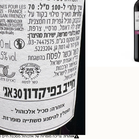
₪
66.00
ה
מחיר ל100 מ"ל
₪8.80
ארץ ייצור:
מאפיינים:
אלרגנים:
רכיבים:
סימון תזונתי ל-100 מיליליטר
אזהרה
: צריכה מופרזת של אלכוהול מסכנת חיים ו