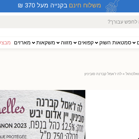
משלוח חינם
בקנייה מעל 370 ₪
סמטאות השוק
קפואים
מזווה
משקאות
מארזים
מבצעי
 ואלכוהול
»
לה ז’אמל קברנה סוביניון
לה ז’אמל קברנה סוביני
750 מל'
קברנה סוביניון נהדר, עשיר ומלא אך עם זאת 
בעל ניחוחות מרוכזים של פרי אדום ושזיפים
עדינים ברקע. מתאים לכל אירוע ולמגוון רחב