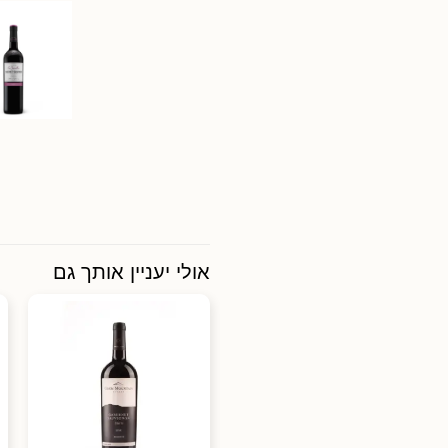
אולי יעניין אותך גם
יער אודם לבן, יקב הר
אודם
₪
75.00
750 מל'
(₪10.00 /
ל100 מ"ל)
הוספה לסל