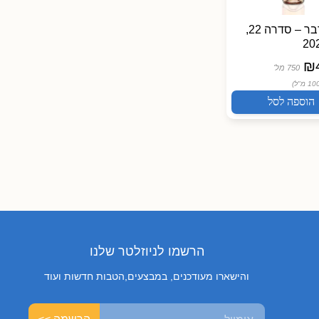
הוספה 
יקב מדבר – סדרה 22,
יקב מדבר – סדרה 22,
כתום 2024
₪
45.00
₪
750 מל'
750 מל'
(₪6.00 /
ל100 מ"ל)
הוספה לסל
הוספה לסל
הרשמו לניוזלטר שלנו
והישארו מעודכנים, במבצעים,הטבות חדשות ועוד