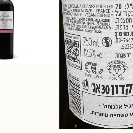
קפואים
מזווה
משקאות
מגשי אירוח, פלטות
גבינות ומעדנים ומארזי שי
טעימים
מבצעים לחברי מועדון
מתכונים