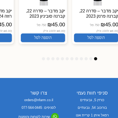
יקב מדבר – סדרה 22,
יקב מדבר – סדרה 22,
ברנה פרנק 2023
קברנה סוביניון 2023
רוזה 2024
45.00
₪
45.00
₪
45.0
750 מל'
750 מל'
(₪6.00
ל100 מ"ל)
(₪6.00 /
ל100 מ"ל)
(₪6.00 /
ל100 מ"ל)
הוספה לסל
הוספה לסל
1
1
1
9
8
7
6
5
4
3
2
1
2
1
0
סניפי חוות נעמי
צרו קשר
כורזין 5, גבעתיים
orders@nfarm.co.il
בורוכוב 54, גבעתיים
לסניפים: 077-564-0445
רפאל איתן 1 קריית אונו
שירות לקוחות והזמנות