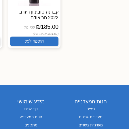
קברנה סוביניון ריזרב
2022 הר אודם
ק
0
₪
185.00
750 מל'
(₪24.67 /
ל100 מ"ל)
 /
הוספה לסל
חנות המעדנייה
מידע שימושי
ביצים
דף הבית
מעדניית גבינות
חנות המעדניה
מעדניית בשרים
מתכונים