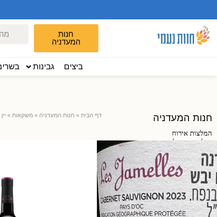
חנות
המעדניה
ביצים
גבינות
בשרים
דף הבית
»
חנות המעדניה
»
משקאות
»
יין
חנות המעדניה
המלצות אירוח
שילובים מושלמים
לשבועות
ביצים
מעדניית גבינות
מעדניית בשרים
סמטאות השוק